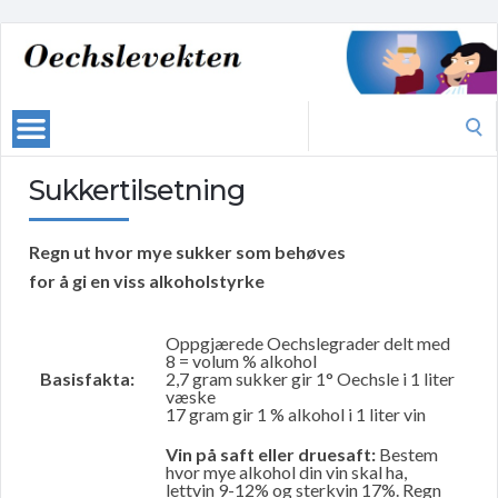
Search
for:
Sukkertilsetning
Regn ut hvor mye sukker som behøves
for å gi en viss alkoholstyrke
Oppgjærede Oechslegrader delt med
8 = volum % alkohol
Basisfakta:
2,7 gram sukker gir 1° Oechsle i 1 liter
væske
17 gram gir 1 % alkohol i 1 liter vin
Vin på saft eller druesaft:
Bestem
hvor mye alkohol din vin skal ha,
lettvin 9-12% og sterkvin 17%. Regn