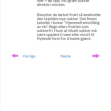
liter = løs opp 540 gram sukker
direkte i mosten.
Benytter du tørket frukt så inneholder
den skjelden mye sukker. Det finnes
tabeller i boker ”Hjemmefremstilling
av vin”. Regn ellers frukten som
sukkerfri. Husk at tilsatt sukker må
være oppløst (i vann eller most) til
flytende form for å kunne gjære.
Forrige
Neste