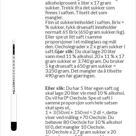
alkoholprosent x liter x 17 gram
sukker. Trekk ifra det sukker som
finnes i saften. Tilsett det som
mangler.
Finn ut sukkerinnholdet i saften, Brix =
% sukker, tykk druesaft inneholder
normalt 65 Brix (650 gram sukker/kg).
Eller spe ut litt saft i samme
proporsjoner i et måleglass og mål
den. Oechslegrader x 2 x gram sukker i
saft.
Gjør slik:
Du skal lage 20 liter
vann med 11 % alkohol. 20 x 11 % x 17
gram sukker er 3.740 gram. Du bruker
5 kg druesaft a 650 gram sukker =
3.250 gram. Det mangler da å tilsette
490 gram før gjæringen.
Eller slik:
Du har 5 liter egen saft og
skal lage 20 liter vin med 10 % alkohol.
Du vil ha 0° Oechsle. Spe ut saft i
samme proporsjon som hele satsen
skal spes ut,
1 + 3 (50 ml + 150 ml = 2 dl =, dette
viser ved måling +70 Oechsle. Du
behøver 80 Oechsle for 10 % alkohol
til 0, det mangler 10 Oechsle.
10 Oechsle x 2,7 gram sukker x 20