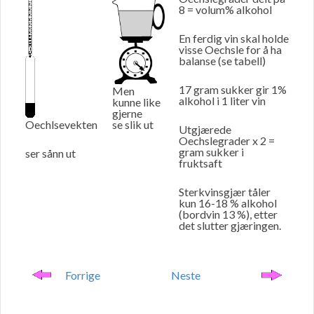
8 = volum% alkohol
En ferdig vin skal holde
visse Oechsle for å ha
balanse (se tabell)
17 gram sukker gir 1%
Men
alkohol i 1 liter vin
kunne like
gjerne
se slik ut
Oechlsevekten
Utgjærede
Oechslegrader x 2 =
gram sukker i
ser sånn ut
fruktsaft
Sterkvinsgjær tåler
kun 16-18 % alkohol
(bordvin 13 %), etter
det slutter gjæringen.
Forrige
Neste