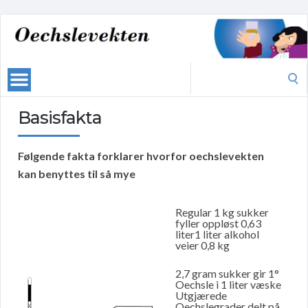
Search
for:
Basisfakta
Følgende fakta forklarer hvorfor oechslevekten
kan benyttes til så mye
Regular 1 kg sukker
fyller oppløst 0,63
liter1 liter alkohol
veier 0,8 kg
2,7 gram sukker gir 1°
Oechsle i 1 liter væske
Utgjærede
Oechslegrader delt på