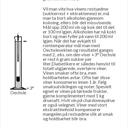
Vil man vite hva vinens restsødme
(sukkerrest + ektraktemne) er, må
man ta bort alkoholen gjennom
kokning, ellers blir det missvisende.
Mål opp 200 ml vin og kok det til det
er 100 ml igjen. Alkoholen har nå kokt
bort og man fyller på vann til 200 ml
igjen. Når det har avkjølt til
romtemperatur mål man med
Oechslevekten og resultatet ganges
med 2, .eks. om den viser +3° Oechsle
er rest 6 gram sukker per
liter.Diabetikere er således henvist til
totalt utgjærede, overtørre viner.
Vinen smaker ofte bra, men
holdbarheten avtar. Ofte bør disse
viner konsumeres innen 1 år. Følg
smaksutviklingen og noter. Spesielt
+3°
egnet er vinen på tørkede frukter,
Oechsle
gjerne komplimentert med 1 kg
druesaft. Hvit vin på chardonnaydrue
er også velegnet. Viner med stort
ekstraktinnhold kompenserer
mangelen på restsødme slik at smak
og holdbarhet blir bra.