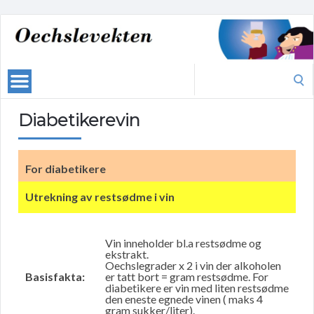
Search
for:
Diabetikerevin
For diabetikere
Utrekning av restsødme i vin
Vin inneholder bl.a restsødme og
ekstrakt.
Oechslegrader x 2 i vin der alkoholen
Basisfakta:
er tatt bort = gram restsødme. For
diabetikere er vin med liten restsødme
den eneste egnede vinen ( maks 4
gram sukker/liter).